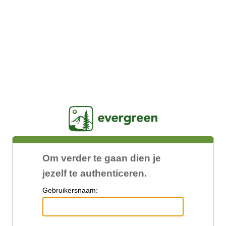
Jasig
Om verder te gaan dien je
jezelf te authenticeren.
G
ebruikersnaam: