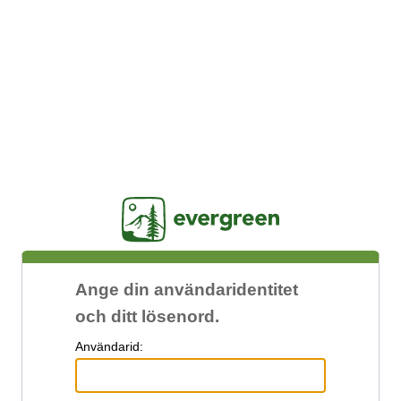
Jasig
Ange din användaridentitet
och ditt lösenord.
A
nvändarid: