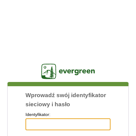
Jasig
Wprowadź swój identyfikator
sieciowy i hasło
I
dentyfikator: