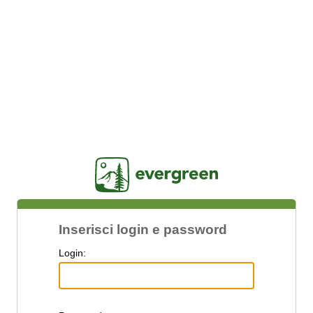
Jasig
Inserisci login e password
L
ogin: