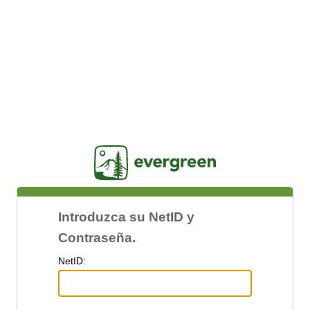
Jasig
Introduzca su NetID y
Contraseña.
N
etID: