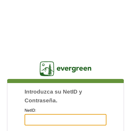
Jasig
Introduzca su NetID y
Contraseña.
N
etID: