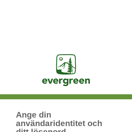
Jasig
Ange din
användaridentitet och
ditt lösenord.