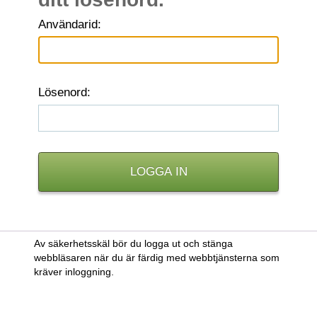
A
nvändarid:
L
ösenord:
Av säkerhetsskäl bör du logga ut och stänga
webbläsaren när du är färdig med webbtjänsterna som
kräver inloggning.