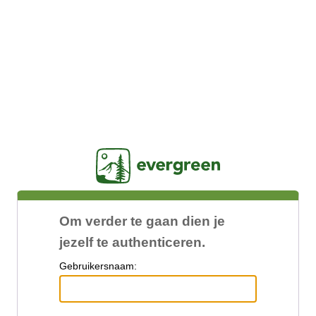
Jasig
Om verder te gaan dien je
jezelf te authenticeren.
G
ebruikersnaam: