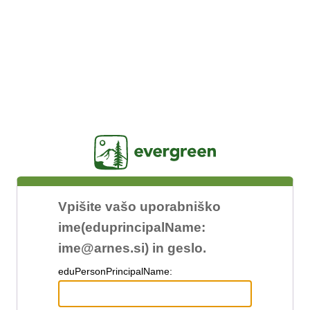
Jasig
Vpišite vašo uporabniško
ime(eduprincipalName:
ime@arnes.si) in geslo.
edu
PersonPrincipalName: