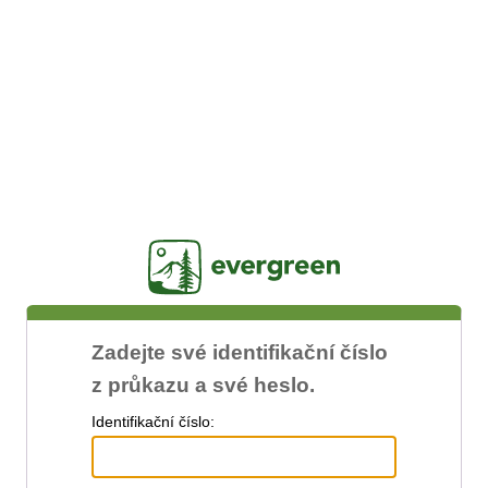
Jasig
Zadejte své identifikační číslo
z průkazu a své heslo.
I
dentifikační číslo: