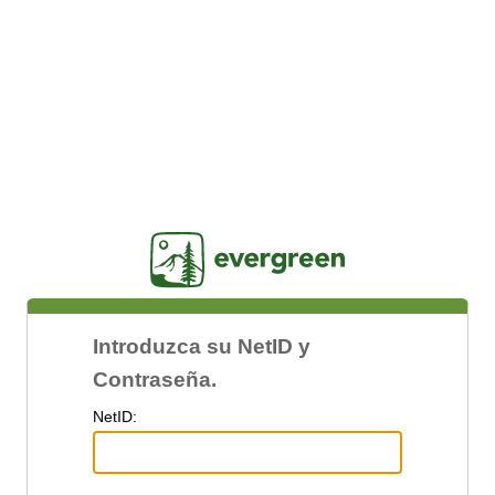
Jasig
Introduzca su NetID y
Contraseña.
N
etID: