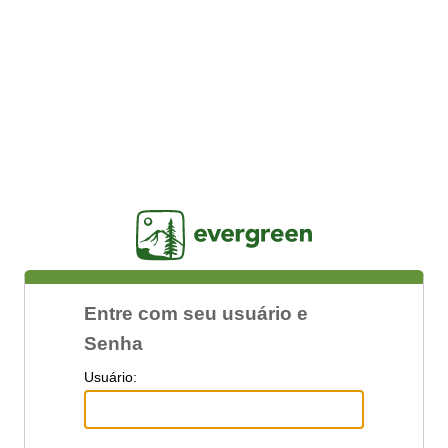
Jasig
Entre com seu usuário e
Senha
U
suário: