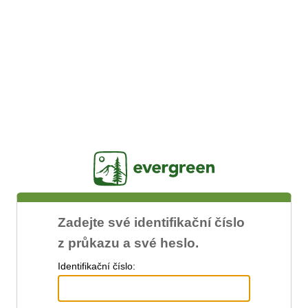
Jasig
Zadejte své identifikační číslo
z průkazu a své heslo.
I
dentifikační číslo: