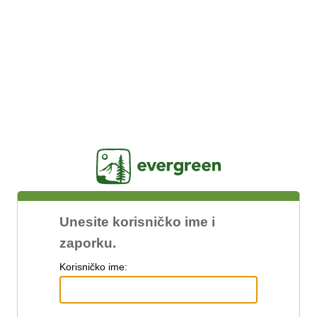
Jasig
Unesite korisničko ime i
zaporku.
K
orisničko ime: