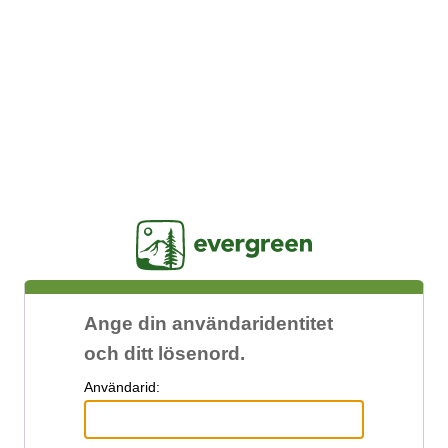
Jasig
Ange din användaridentitet
och ditt lösenord.
A
nvändarid: