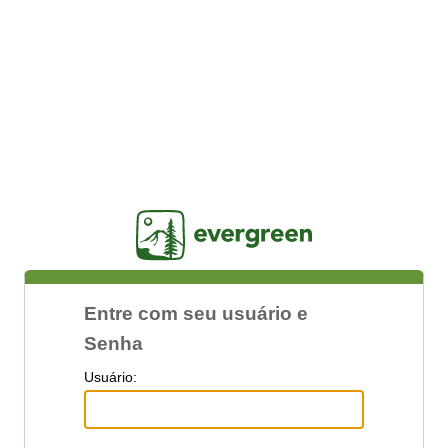
Jasig
Entre com seu usuário e
Senha
U
suário: